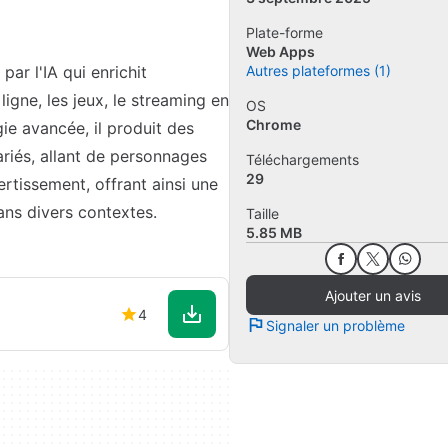
Plate-forme
Web Apps
ar l'IA qui enrichit
Autres plateformes (1)
igne, les jeux, le streaming en
OS
Chrome
ie avancée, il produit des
ariés, allant de personnages
Téléchargements
29
rtissement, offrant ainsi une
dans divers contextes.
Taille
5.85 MB
Ajouter un avis
4
Signaler un problème