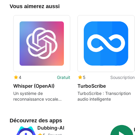
Vous aimerez aussi
4
Gratuit
5
Souscription
Whisper (OpenAI)
TurboScribe
Un système de
TurboScribe : Transcription
reconnaissance vocale
audio intelligente
automatique alimenté par
l'IA.
Découvrez des apps
Dubbing-AI