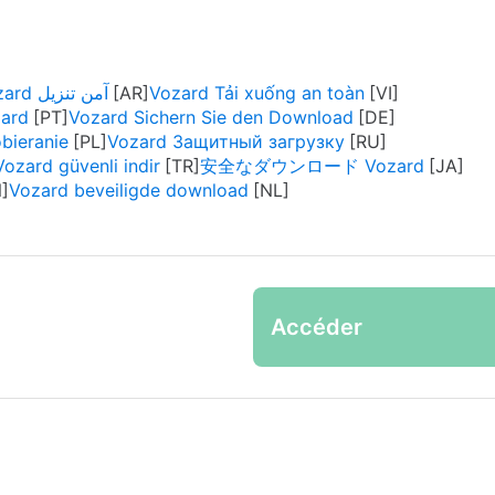
Vozard آمن تنزيل
Vozard Tải xuống an toàn
zard
Vozard Sichern Sie den Download
bieranie
Vozard Защитный загрузку
Vozard güvenli indir
安全なダウンロード Vozard
Vozard beveiligde download
Accéder