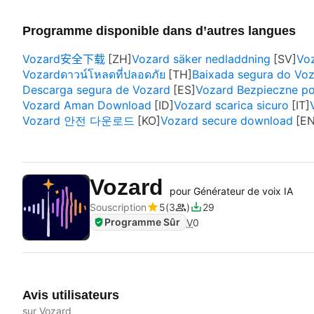
Programme disponible dans d’autres langues
Vozard安全下载
Vozard säker nedladdning
Vozardดาวน์โหลดที่ปลอดภัย
Baixada segura do Vo
Descarga segura de Vozard
Vozard Bezpieczne po
Vozard Aman Download
Vozard scarica sicuro
Vozard 안전 다운로드
Vozard secure download
Vozard
pour Générateur de voix IA
Souscription
5
3
29
Programme Sûr
V
0
Avis utilisateurs
sur Vozard