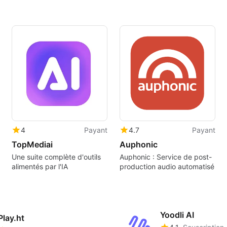
4
Payant
4.7
Payant
TopMediai
Auphonic
Une suite complète d'outils
Auphonic : Service de post-
alimentés par l'IA
production audio automatisé
Yoodli AI
Play.ht